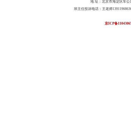
地 址：北京市海淀区车公
班主任投诉电话：王老师13911968636 联系电
京ICP备110430