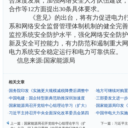
合深度发展，加强网络安全人才队伍建设
合作等12方面提出30条具体要求。
《意见》的出台，将有力促进电力行
系和网络安全监督管理体制机制的健全完
监控系统安全防护水平，强化网络安全防
新及安全可控能力，有力防范和遏制重大
电力系统安全稳定运行和电力可靠供应。
信息来源:国家能源局
相关文章
·
国务院印发《实施更大规模减税降费后调整中
·
地方可继续对购置
央与地方收入划分改革推进方案》
·
中国电建：国企转型新典范助推深圳加速度
·
三部委发文进一步明
·
国家能源局召开党组中心组理论学习（扩大）
策
·
国家能源局印发《
会议 深入学习贯彻《中国共产党纪律处分条
·
习近平主持召开中央全面深化改革委员会第四
工作的指导意见》
·
中国华电大力实施
例》
次会议
上一篇：
国家能源局召开党组中心组理论学习（扩
下一篇：
习近平主