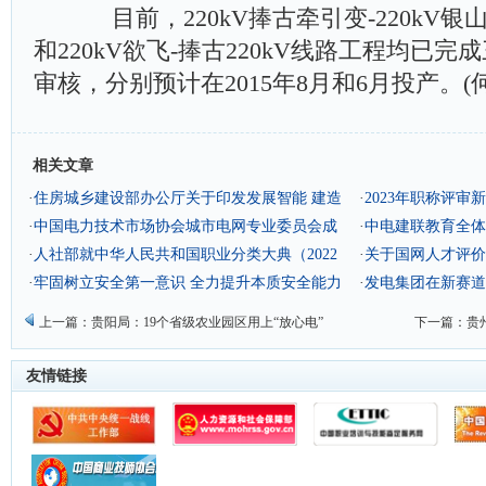
目前，220kV捧古牵引变-220kV银山
和220kV欲飞-捧古220kV线路工程均已
审核，分别预计在2015年8月和6月投产。(
相关文章
·
住房城乡建设部办公厅关于印发发展智能 建造
·
2023年职称评审
可复制经验做法清单（第二批）的通知
·
中国电力技术市场协会城市电网专业委员会成
·
中电建联教育全体
立暨城市电网产业发展论坛顺利举办
·
人社部就中华人民共和国职业分类大典（2022
·
关于国网人才评价
年版）修订举行发布会
·
牢固树立安全第一意识 全力提升本质安全能力
职称工作站职称评
·
发电集团在新赛道
机
上一篇：
贵阳局：19个省级农业园区用上“放心电”
下一篇：
贵
友情链接