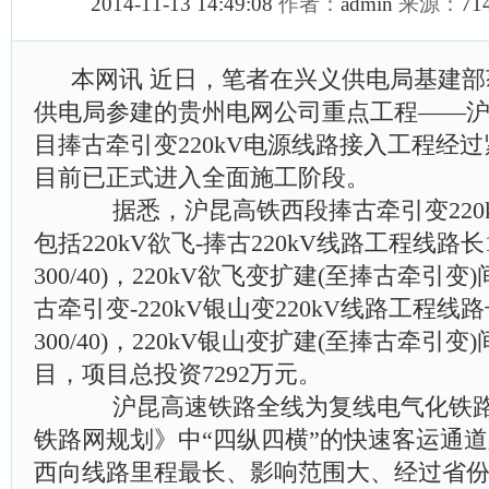
2014-11-13 14:49:08
作者：
admin
来源：
71
本网讯 近日，笔者在兴义供电局基建
供电局参建的贵州电网公司重点工程——
目捧古牵引变220kV电源线路接入工程经
目前已正式进入全面施工阶段。
据悉，沪昆高铁西段捧古牵引变220
包括220kV欲飞-捧古220kV线路工程线路长10k
300/40)，220kV欲飞变扩建(至捧古牵引变)
古牵引变-220kV银山变220kV线路工程线路长40
300/40)，220kV银山变扩建(至捧古牵引
目，项目总投资7292万元。
沪昆高速铁路全线为复线电气化铁路
铁路网规划》中“四纵四横”的快速客运通
西向线路里程最长、影响范围大、经过省